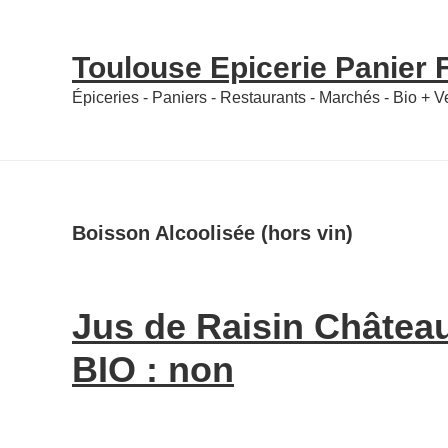
Skip
Skip
to
to
Toulouse Epicerie Panier
content
primary
Épiceries - Paniers - Restaurants - Marchés - Bio + 
sidebar
Boisson Alcoolisée (hors vin)
Jus de Raisin Châtea
BIO : non