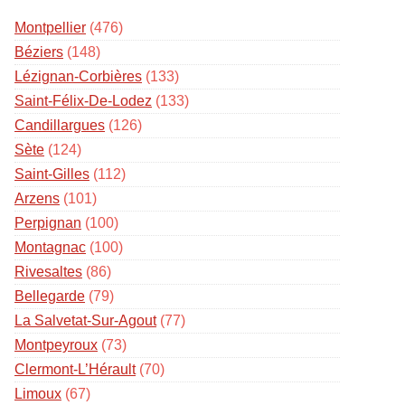
Montpellier
(476)
Béziers
(148)
Lézignan-Corbières
(133)
Saint-Félix-De-Lodez
(133)
Candillargues
(126)
Sète
(124)
Saint-Gilles
(112)
Arzens
(101)
Perpignan
(100)
Montagnac
(100)
Rivesaltes
(86)
Bellegarde
(79)
La Salvetat-Sur-Agout
(77)
Montpeyroux
(73)
Clermont-L’Hérault
(70)
Limoux
(67)