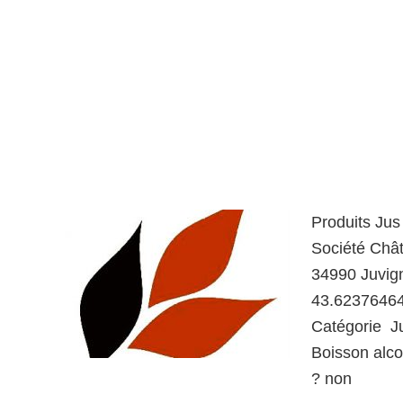
Produits Jus
Société Châ
34990 Juvig
43.62376464
Catégorie Jus
Boisson alco
? non