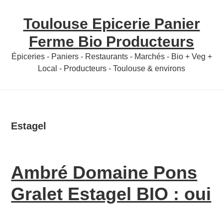
Skip
Skip
Toulouse Epicerie Panier
to
to
content
primary
Ferme Bio Producteurs
sidebar
Épiceries - Paniers - Restaurants - Marchés - Bio + Veg +
Local - Producteurs - Toulouse & environs
Estagel
Ambré Domaine Pons
Gralet Estagel BIO : oui