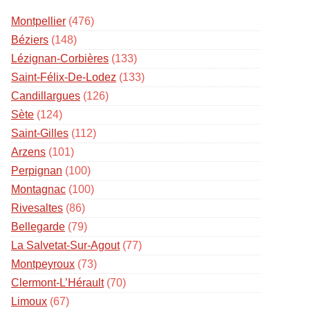
Montpellier
(476)
Béziers
(148)
Lézignan-Corbières
(133)
Saint-Félix-De-Lodez
(133)
Candillargues
(126)
Sète
(124)
Saint-Gilles
(112)
Arzens
(101)
Perpignan
(100)
Montagnac
(100)
Rivesaltes
(86)
Bellegarde
(79)
La Salvetat-Sur-Agout
(77)
Montpeyroux
(73)
Clermont-L’Hérault
(70)
Limoux
(67)