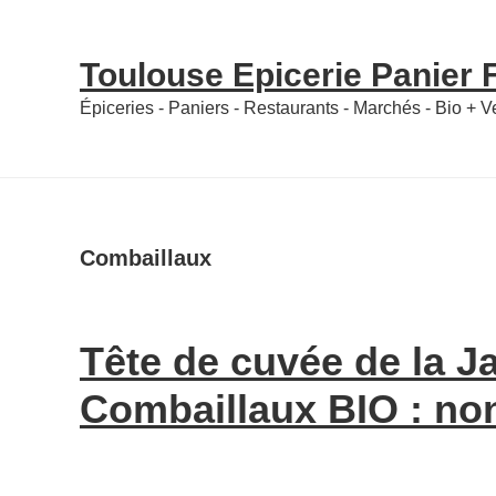
Skip
Skip
to
to
Toulouse Epicerie Panier
content
primary
Épiceries - Paniers - Restaurants - Marchés - Bio + 
sidebar
Combaillaux
Tête de cuvée de la J
Combaillaux BIO : no