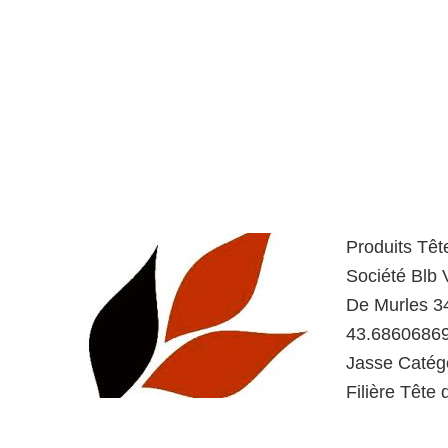
Produits Têt
Société Blb
De Murles 3
43.68606869
Jasse Catégo
Filière Tête