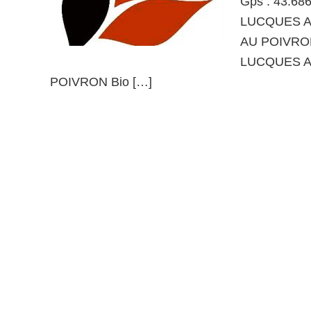
Gps : 43.68
LUCQUES A
AU POIVRON :
LUCQUES A
POIVRON Bio […]