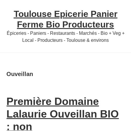
Skip
Skip
Toulouse Epicerie Panier
to
to
content
primary
Ferme Bio Producteurs
sidebar
Épiceries - Paniers - Restaurants - Marchés - Bio + Veg +
Local - Producteurs - Toulouse & environs
Ouveillan
Première Domaine
Lalaurie Ouveillan BIO
: non