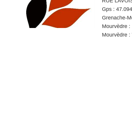
RUE LAVOIS
Gps : 47.09
Grenache-Mo
Mourvèdre : 
Mourvèdre :