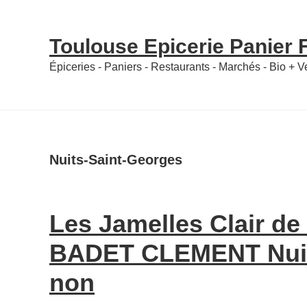
Skip
Skip
to
to
Toulouse Epicerie Panier
content
primary
Épiceries - Paniers - Restaurants - Marchés - Bio + 
sidebar
Nuits-Saint-Georges
Les Jamelles Clair de
BADET CLEMENT Nuits
non