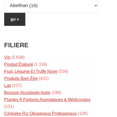
FILIERE
Vin
(5 638)
Produit Élaboré
(1 116)
Fruit, Légume Et Truffe Noire
(539)
Produits Bien Être
(431)
Lait
(227)
Boisson Alcoolisée Autre
(198)
Plantes À Parfums Aromatiques & Médicinales
(131)
Céréales Riz Oléagineux Protéagineux
(128)