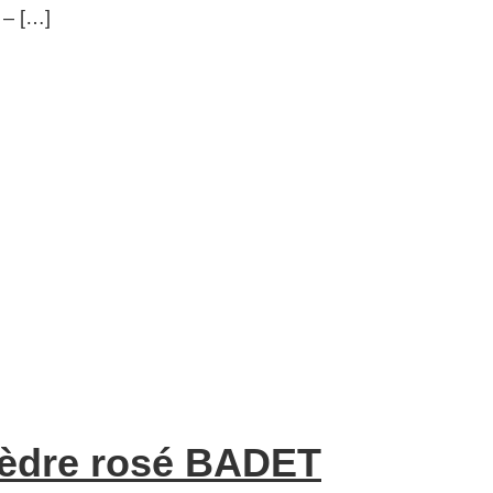
 – […]
vèdre rosé BADET