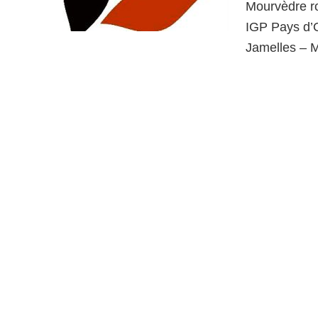
Mourvèdre r
IGP Pays d’O
Jamelles – 