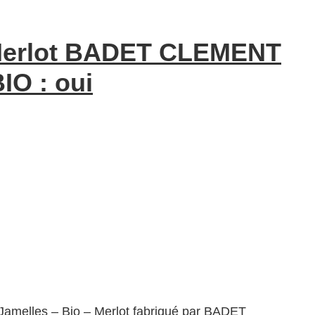
– Merlot BADET CLEMENT
IO : oui
 Jamelles – Bio – Merlot fabriqué par BADET