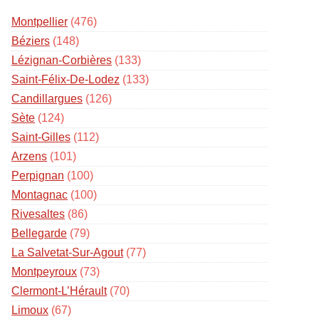
Montpellier
(476)
Béziers
(148)
Lézignan-Corbières
(133)
Saint-Félix-De-Lodez
(133)
Candillargues
(126)
Sète
(124)
Saint-Gilles
(112)
Arzens
(101)
Perpignan
(100)
Montagnac
(100)
Rivesaltes
(86)
Bellegarde
(79)
La Salvetat-Sur-Agout
(77)
Montpeyroux
(73)
Clermont-L’Hérault
(70)
Limoux
(67)