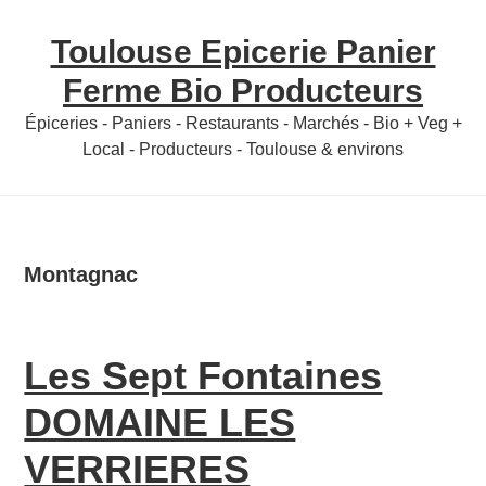
Skip
Skip
Toulouse Epicerie Panier
to
to
content
primary
Ferme Bio Producteurs
sidebar
Épiceries - Paniers - Restaurants - Marchés - Bio + Veg +
Local - Producteurs - Toulouse & environs
Montagnac
Les Sept Fontaines
DOMAINE LES
VERRIERES