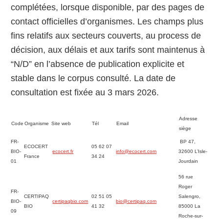
complétées, lorsque disponible, par des pages de
contact officielles d’organismes. Les champs plus
fins relatifs aux secteurs couverts, au process de
décision, aux délais et aux tarifs sont maintenus à
“N/D” en l’absence de publication explicite et
stable dans le corpus consulté. La date de
consultation est fixée au 3 mars 2026.
Adresse
Code
Organisme
Site web
Tél
Email
siège
FR-
BP 47,
ECOCERT
05 62 07
BIO-
ecocert.fr
info@ecocert.com
32600 L’Isle-
France
34 24
01
Jourdain
56 rue
Roger
FR-
CERTIPAQ
02 51 05
Salengro,
BIO-
certipaqbio.com
bio@certipaq.com
BIO
41 32
85000 La
09
Roche-sur-