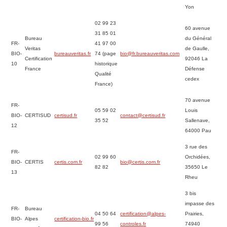
Yon
02 99 23
60 avenue
31 85 01
Bureau
du Général
FR-
41 97 00
Veritas
de Gaulle,
BIO-
bureauveritas.fr
74 (page
bio@fr.bureauveritas.com
Certification
92046 La
10
historique
France
Défense
Qualité
cedex
France)
70 avenue
FR-
05 59 02
Louis
BIO-
CERTISUD
certisud.fr
contact@certisud.fr
35 52
Sallenave,
12
64000 Pau
3 rue des
FR-
02 99 60
Orchidées,
BIO-
CERTIS
certis.com.fr
bio@certis.com.fr
82 82
35650 Le
13
Rheu
3 bis
impasse des
FR-
Bureau
04 50 64
certification@alpes-
Prairies,
BIO-
Alpes
certification-bio.fr
99 56
controles.
fr
74940