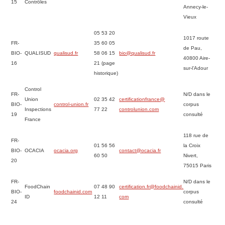
15
Contrôles
Annecy-le-
Vieux
05 53 20
1017 route
FR-
35 60 05
de Pau,
BIO-
QUALISUD
qualisud.fr
58 06 15
bio@qualisud.fr
40800 Aire-
16
21 (page
sur-l’Adour
historique)
Control
FR-
N/D dans le
Union
02 35 42
certificationfrance@
BIO-
control-union.fr
corpus
Inspections
77 22
controlunion.com
19
consulté
France
118 rue de
FR-
01 56 56
la Croix
BIO-
OCACIA
ocacia.org
contact@ocacia.fr
60 50
Nivert,
20
75015 Paris
FR-
N/D dans le
FoodChain
07 48 90
certification.fr@foodchainid.
BIO-
foodchainid.com
corpus
ID
12 11
com
24
consulté