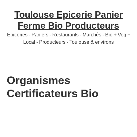
Skip
Skip
Toulouse Epicerie Panier
to
to
content
primary
Ferme Bio Producteurs
sidebar
Épiceries - Paniers - Restaurants - Marchés - Bio + Veg +
Local - Producteurs - Toulouse & environs
Organismes
Certificateurs Bio