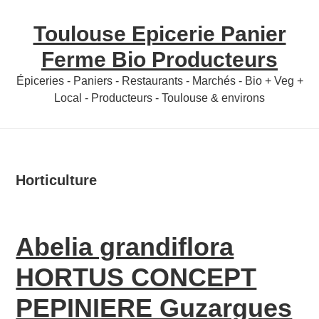
Skip
Skip
Toulouse Epicerie Panier
to
to
content
primary
Ferme Bio Producteurs
sidebar
Épiceries - Paniers - Restaurants - Marchés - Bio + Veg +
Local - Producteurs - Toulouse & environs
Horticulture
Abelia grandiflora
HORTUS CONCEPT
PEPINIERE Guzargues