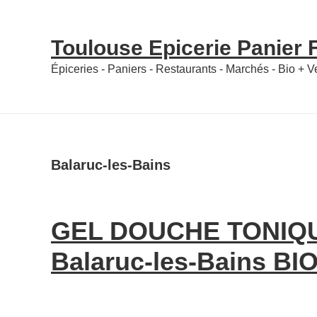
Skip
Skip
to
to
Toulouse Epicerie Panier
content
primary
Épiceries - Paniers - Restaurants - Marchés - Bio + 
sidebar
Balaruc-les-Bains
GEL DOUCHE TONIQ
Balaruc-les-Bains BIO