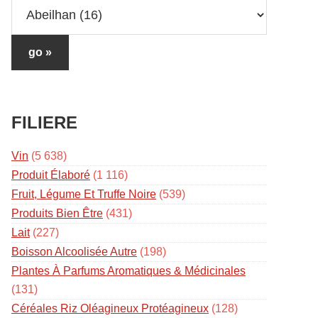
FILIERE
Vin
(5 638)
Produit Élaboré
(1 116)
Fruit, Légume Et Truffe Noire
(539)
Produits Bien Être
(431)
Lait
(227)
Boisson Alcoolisée Autre
(198)
Plantes À Parfums Aromatiques & Médicinales
(131)
Céréales Riz Oléagineux Protéagineux
(128)