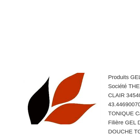
Produits G
Société TH
CLAIR 34540
43.4469007
TONIQUE Ca
Filière GEL
DOUCHE TO