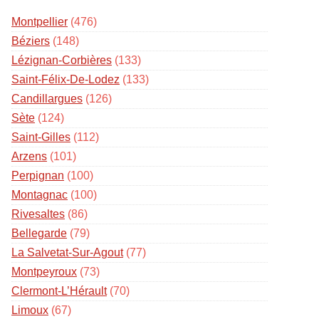
Montpellier
(476)
Béziers
(148)
Lézignan-Corbières
(133)
Saint-Félix-De-Lodez
(133)
Candillargues
(126)
Sète
(124)
Saint-Gilles
(112)
Arzens
(101)
Perpignan
(100)
Montagnac
(100)
Rivesaltes
(86)
Bellegarde
(79)
La Salvetat-Sur-Agout
(77)
Montpeyroux
(73)
Clermont-L’Hérault
(70)
Limoux
(67)