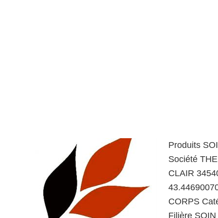
Produits S
Société TH
CLAIR 34540
43.4469007
CORPS Caté
Filière SOI