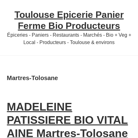
Skip
Skip
Toulouse Epicerie Panier
to
to
content
primary
Ferme Bio Producteurs
sidebar
Épiceries - Paniers - Restaurants - Marchés - Bio + Veg +
Local - Producteurs - Toulouse & environs
Martres-Tolosane
MADELEINE
PATISSIERE BIO VITAL
AINE Martres-Tolosane