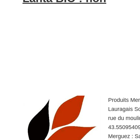
Produits Mer
Lauragais So
rue du moul
43.55095409
Merguez : Sa