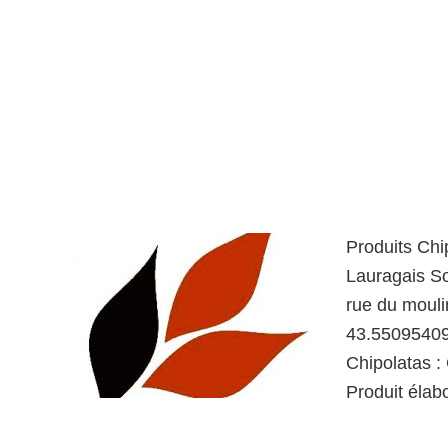
Produits Chi
Lauragais So
rue du moul
43.55095409
Chipolatas : 
Produit élab