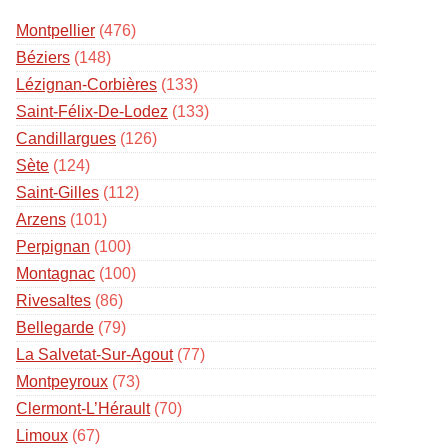
Montpellier
(476)
Béziers
(148)
Lézignan-Corbières
(133)
Saint-Félix-De-Lodez
(133)
Candillargues
(126)
Sète
(124)
Saint-Gilles
(112)
Arzens
(101)
Perpignan
(100)
Montagnac
(100)
Rivesaltes
(86)
Bellegarde
(79)
La Salvetat-Sur-Agout
(77)
Montpeyroux
(73)
Clermont-L’Hérault
(70)
Limoux
(67)