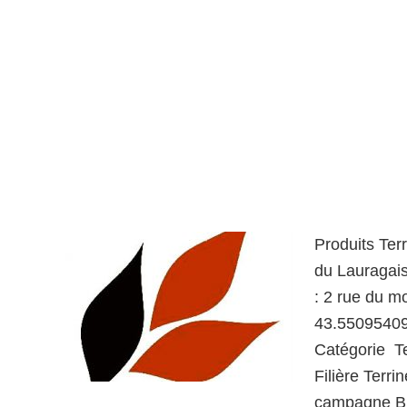
Produits Ter
du Lauragais
: 2 rue du 
43.55095409
Catégorie T
Filière Terr
campagne Bi