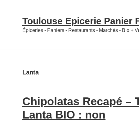
Skip
Skip
to
to
Toulouse Epicerie Panier
content
primary
Épiceries - Paniers - Restaurants - Marchés - Bio + 
sidebar
Lanta
Chipolatas Recapé – T
Lanta BIO : non