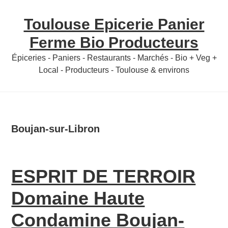
Skip
Skip
Toulouse Epicerie Panier
to
to
content
primary
Ferme Bio Producteurs
sidebar
Épiceries - Paniers - Restaurants - Marchés - Bio + Veg +
Local - Producteurs - Toulouse & environs
Boujan-sur-Libron
ESPRIT DE TERROIR
Domaine Haute
Condamine Boujan-