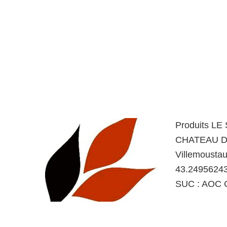
Produits LE
CHATEAU DE
Villemousta
43.24956243
SUC : AOC C