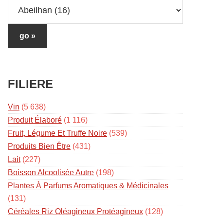
FILIERE
Vin
(5 638)
Produit Élaboré
(1 116)
Fruit, Légume Et Truffe Noire
(539)
Produits Bien Être
(431)
Lait
(227)
Boisson Alcoolisée Autre
(198)
Plantes À Parfums Aromatiques & Médicinales
(131)
Céréales Riz Oléagineux Protéagineux
(128)