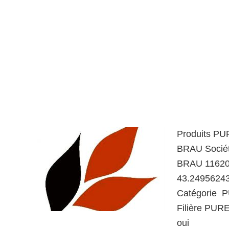
Produits PU
BRAU Socié
BRAU 11620 
43.24956243
Catégorie P
Filière PUR
oui