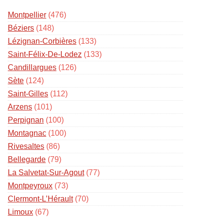
Montpellier
(476)
Béziers
(148)
Lézignan-Corbières
(133)
Saint-Félix-De-Lodez
(133)
Candillargues
(126)
Sète
(124)
Saint-Gilles
(112)
Arzens
(101)
Perpignan
(100)
Montagnac
(100)
Rivesaltes
(86)
Bellegarde
(79)
La Salvetat-Sur-Agout
(77)
Montpeyroux
(73)
Clermont-L’Hérault
(70)
Limoux
(67)