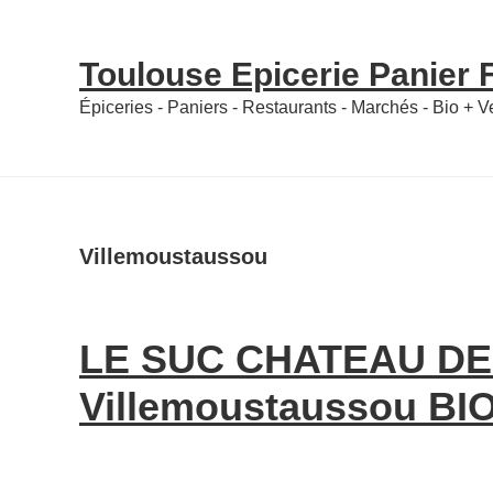
Skip
Skip
to
to
Toulouse Epicerie Panier
content
primary
Épiceries - Paniers - Restaurants - Marchés - Bio + 
sidebar
Villemoustaussou
LE SUC CHATEAU D
Villemoustaussou BIO