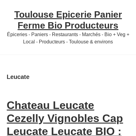
Skip
Skip
Toulouse Epicerie Panier
to
to
content
primary
Ferme Bio Producteurs
sidebar
Épiceries - Paniers - Restaurants - Marchés - Bio + Veg +
Local - Producteurs - Toulouse & environs
Leucate
Chateau Leucate
Cezelly Vignobles Cap
Leucate Leucate BIO :