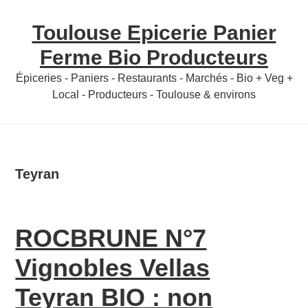
Skip
Skip
Toulouse Epicerie Panier
to
to
content
primary
Ferme Bio Producteurs
sidebar
Épiceries - Paniers - Restaurants - Marchés - Bio + Veg +
Local - Producteurs - Toulouse & environs
Teyran
ROCBRUNE N°7
Vignobles Vellas
Teyran BIO : non