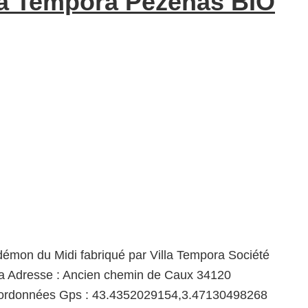
la Tempora Pézenas BIO
démon du Midi fabriqué par Villa Tempora Société
ra Adresse : Ancien chemin de Caux 34120
rdonnées Gps : 43.4352029154,3.47130498268