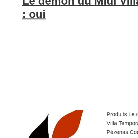
Le démon du Midi Vil
: oui
Produits Le 
Villa Tempo
Pézenas Coo