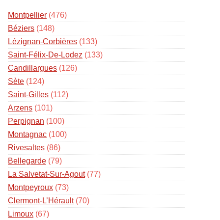
Montpellier
(476)
Béziers
(148)
Lézignan-Corbières
(133)
Saint-Félix-De-Lodez
(133)
Candillargues
(126)
Sète
(124)
Saint-Gilles
(112)
Arzens
(101)
Perpignan
(100)
Montagnac
(100)
Rivesaltes
(86)
Bellegarde
(79)
La Salvetat-Sur-Agout
(77)
Montpeyroux
(73)
Clermont-L’Hérault
(70)
Limoux
(67)