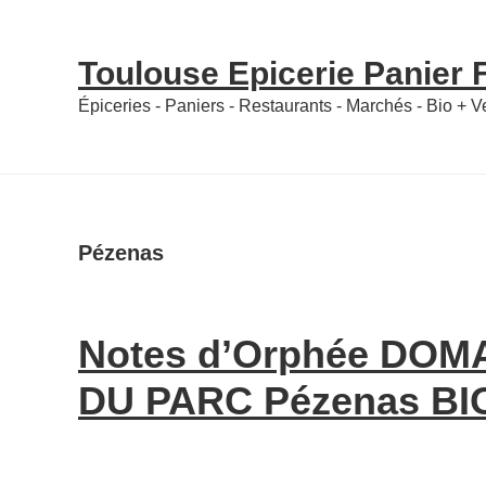
Skip
Skip
to
to
Toulouse Epicerie Panier
content
primary
Épiceries - Paniers - Restaurants - Marchés - Bio + 
sidebar
Pézenas
Notes d’Orphée DOM
DU PARC Pézenas BIO