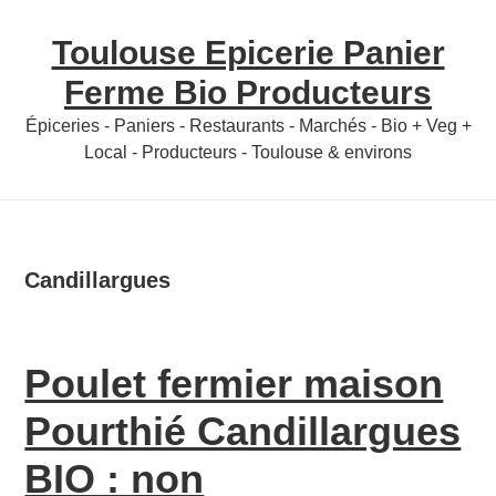
Skip
Skip
Toulouse Epicerie Panier
to
to
content
primary
Ferme Bio Producteurs
sidebar
Épiceries - Paniers - Restaurants - Marchés - Bio + Veg +
Local - Producteurs - Toulouse & environs
Candillargues
Poulet fermier maison
Pourthié Candillargues
BIO : non