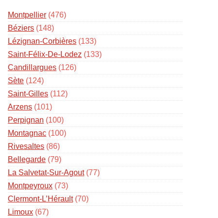
Montpellier
(476)
Béziers
(148)
Lézignan-Corbières
(133)
Saint-Félix-De-Lodez
(133)
Candillargues
(126)
Sète
(124)
Saint-Gilles
(112)
Arzens
(101)
Perpignan
(100)
Montagnac
(100)
Rivesaltes
(86)
Bellegarde
(79)
La Salvetat-Sur-Agout
(77)
Montpeyroux
(73)
Clermont-L’Hérault
(70)
Limoux
(67)