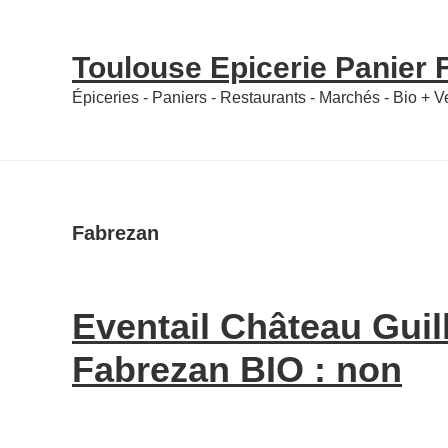
Skip
Skip
to
to
Toulouse Epicerie Panier
content
primary
Épiceries - Paniers - Restaurants - Marchés - Bio + 
sidebar
Fabrezan
Eventail Château Guil
Fabrezan BIO : non