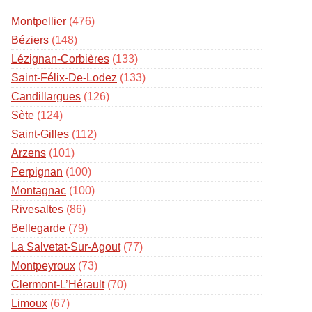
Montpellier
(476)
Béziers
(148)
Lézignan-Corbières
(133)
Saint-Félix-De-Lodez
(133)
Candillargues
(126)
Sète
(124)
Saint-Gilles
(112)
Arzens
(101)
Perpignan
(100)
Montagnac
(100)
Rivesaltes
(86)
Bellegarde
(79)
La Salvetat-Sur-Agout
(77)
Montpeyroux
(73)
Clermont-L’Hérault
(70)
Limoux
(67)