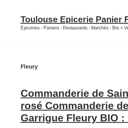
Skip
Skip
to
to
Toulouse Epicerie Panier
content
primary
Épiceries - Paniers - Restaurants - Marchés - Bio + 
sidebar
Fleury
Commanderie de Saint
rosé Commanderie de 
Garrigue Fleury BIO :