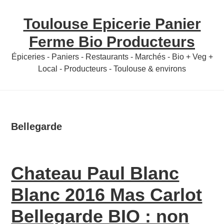
Skip
Skip
Toulouse Epicerie Panier
to
to
content
primary
Ferme Bio Producteurs
sidebar
Épiceries - Paniers - Restaurants - Marchés - Bio + Veg +
Local - Producteurs - Toulouse & environs
Bellegarde
Chateau Paul Blanc
Blanc 2016 Mas Carlot
Bellegarde BIO : non