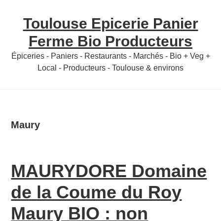
Skip
Skip
Toulouse Epicerie Panier
to
to
content
primary
Ferme Bio Producteurs
sidebar
Épiceries - Paniers - Restaurants - Marchés - Bio + Veg +
Local - Producteurs - Toulouse & environs
Maury
MAURYDORE Domaine
de la Coume du Roy
Maury BIO : non